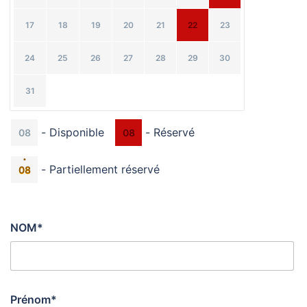
17
18
19
20
21
22
23
24
25
26
27
28
29
30
31
-
Disponible
-
Réservé
08
08
·
-
Partiellement réservé
08
NOM*
Prénom*