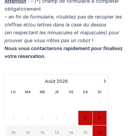
Attention
: – (*) champ de formulaire à compléter
obligatoirement
–
en fin de formulaire, n’oubliez pas de recopier les
chiffres et/ou lettres dans la case du dessus
(en respectant les minuscules et majuscules) pour
prouver que vous n’êtes pas un robot
!
Nous vous contacterons rapidement pour finalisez
votre réservation
.
›
Août
2026
LU
MA
ME
JE
VE
SA
DI
1
2
3
4
5
6
7
8
9
10
11
12
13
14
15
16