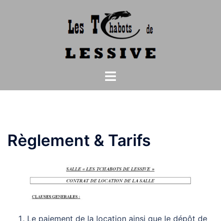
Aller
au
contenu
Ouvrir/fermer
le
menu
Règlement & Tarifs
Le paiement de la location ainsi que le dépôt de