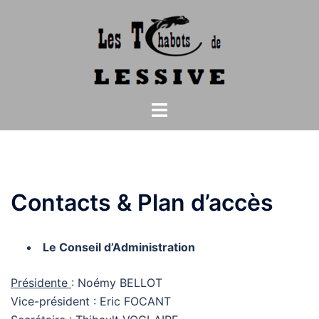
Aller
au
contenu
Ouvrir/fermer
le
menu
Contacts & Plan d’accès
Le Conseil d’Administration
Présidente
: Noémy BELLOT
Vice-président : Eric FOCANT